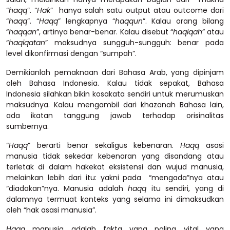
“
haqq
”. “
Hak
” hanya salah satu output atau outcome dari
“
haqq
”. “
Haqq
” lengkapnya “
haqqun
”. Kalau orang bilang
“
haqqan
”, artinya benar-benar. Kalau disebut “
haqiqah
” atau
“
haqiqatan
” maksudnya sungguh-sungguh: benar pada
level dikonfirmasi dengan “sumpah”.
Demikianlah pemaknaan dari Bahasa Arab, yang dipinjam
oleh Bahasa Indonesia. Kalau tidak sepakat, Bahasa
Indonesia silahkan bikin kosakata sendiri untuk merumuskan
maksudnya. Kalau mengambil dari khazanah Bahasa lain,
ada ikatan tanggung jawab terhadap orisinalitas
sumbernya.
“
Haqq
” berarti benar sekaligus kebenaran.
Haqq
asasi
manusia tidak sekedar kebenaran yang disandang atau
terletak di dalam hakekat eksistensi dan wujud manusia,
melainkan lebih dari itu: yakni pada “mengada”nya atau
“diadakan”nya. Manusia adalah
haqq
itu sendiri, yang di
dalamnya termuat konteks yang selama ini dimaksudkan
oleh “hak asasi manusia”.
Haqq
manusia adalah fakta yang paling vital yang