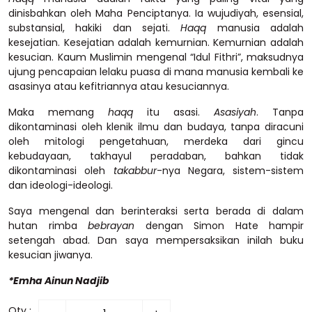
dinisbahkan oleh Maha Penciptanya. Ia wujudiyah, esensial,
substansial, hakiki dan sejati.
Haqq
manusia adalah
kesejatian. Kesejatian adalah kemurnian. Kemurnian adalah
kesucian. Kaum Muslimin mengenal “Idul Fithri”, maksudnya
ujung pencapaian lelaku puasa di mana manusia kembali ke
asasinya atau kefitriannya atau kesuciannya.
Maka memang
haqq
itu asasi.
Asasiyah
. Tanpa
dikontaminasi oleh klenik ilmu dan budaya, tanpa diracuni
oleh mitologi pengetahuan, merdeka dari gincu
kebudayaan, takhayul peradaban, bahkan tidak
dikontaminasi oleh
takabbur
-nya Negara, sistem-sistem
dan ideologi-ideologi.
Saya mengenal dan berinteraksi serta berada di dalam
hutan rimba
bebrayan
dengan Simon Hate hampir
setengah abad. Dan saya mempersaksikan inilah buku
kesucian jiwanya.
*Emha Ainun Nadjib
Qty :