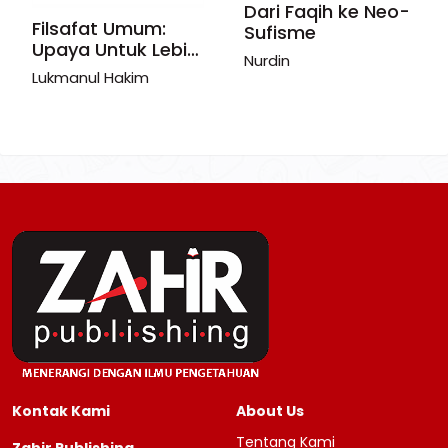
Dari Faqih ke Neo-
Filsafat Umum:
Sufisme
Upaya Untuk Lebih
Nurdin
Mengenal &
Lukmanul Hakim
Memahami Filsafat
Lebih Awal
Kontak Kami
About Us
Tentang Kami