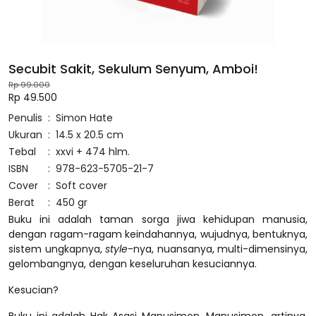
Secubit Sakit, Sekulum Senyum, Amboi!
Rp 99.000
Rp 49.500
Penulis
:
Simon Hate
Ukuran
:
14.5 x 20.5 cm
Tebal
:
xxvi + 474 hlm.
ISBN
:
978-623-5705-21-7
Cover
:
Soft cover
Berat
:
450 gr
Buku ini adalah taman sorga jiwa kehidupan manusia,
dengan ragam-ragam keindahannya, wujudnya, bentuknya,
sistem ungkapnya,
style
-nya, nuansanya, multi-dimensinya,
gelombangnya, dengan keseluruhan kesuciannya.
Kesucian?