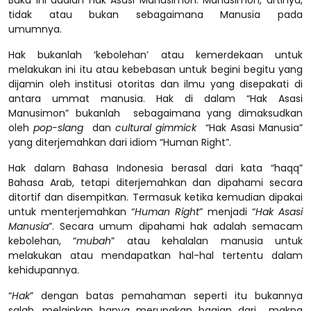
Buku ini adalah Hak Asasi Manusimon. Manusimon, artinya,
tidak atau bukan sebagaimana Manusia pada
umumnya.
Hak bukanlah ‘kebolehan’ atau kemerdekaan untuk
melakukan ini itu atau kebebasan untuk begini begitu yang
dijamin oleh institusi otoritas dan ilmu yang disepakati di
antara ummat manusia. Hak di dalam “Hak Asasi
Manusimon” bukanlah sebagaimana yang dimaksudkan
oleh
pop-slang
dan
cultural gimmick
“Hak Asasi Manusia”
yang diterjemahkan dari idiom “Human Right”.
Hak dalam Bahasa Indonesia berasal dari kata “haqq”
Bahasa Arab, tetapi diterjemahkan dan dipahami secara
ditortif dan disempitkan. Termasuk ketika kemudian dipakai
untuk menterjemahkan “
Human Right
” menjadi “
Hak Asasi
Manusia
”. Secara umum dipahami hak adalah semacam
kebolehan, “
mubah
” atau kehalalan manusia untuk
melakukan atau mendapatkan hal-hal tertentu dalam
kehidupannya.
“
Hak
” dengan batas pemahaman seperti itu bukannya
salah, melainkan hanya merupakan bagian dari makna