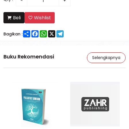
-
+
Beli
Wishlist
Share
Facebook
WhatsApp
X
Telegram
Bagikan :
Buku Rekomendasi
Selengkapnya