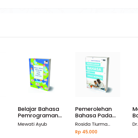
Belajar Bahasa
Pemerolehan
M
Pemrograman
Bahasa Pada
B
Python Dengan
Anak Normal
K
Mewati Ayub
Rosida Tiurma
Dr
Visualisasi
P
Manurung
J
Rp 45.000
K
Za