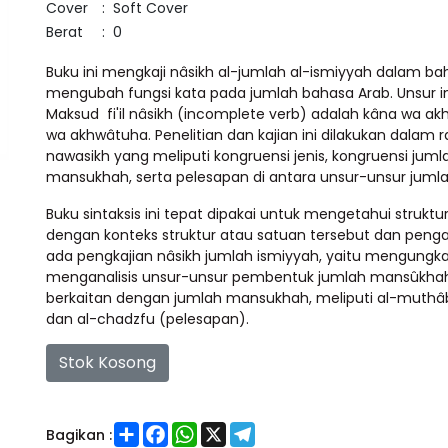
Cover
:
Soft Cover
Berat
:
0
Buku ini mengkaji nâsikh al-jumlah al-ismiyyah dalam ba
mengubah fungsi kata pada jumlah bahasa Arab. Unsur ini b
Maksud fi'il nâsikh (incomplete verb) adalah kâna wa a
wa akhwâtuha. Penelitian dan kajian ini dilakukan dalam
nawasikh yang meliputi kongruensi jenis, kongruensi juml
mansukhah, serta pelesapan di antara unsur-unsur jumla
Buku sintaksis ini tepat dipakai untuk mengetahui struk
dengan konteks struktur atau satuan tersebut dan peng
ada pengkajian nâsikh jumlah ismiyyah, yaitu mengungk
menganalisis unsur-unsur pembentuk jumlah mansûkha
berkaitan dengan jumlah mansukhah, meliputi al-muthâba
dan al-chadzfu (pelesapan).
Stok Kosong
Share
Facebook
WhatsApp
X
Telegram
Bagikan :