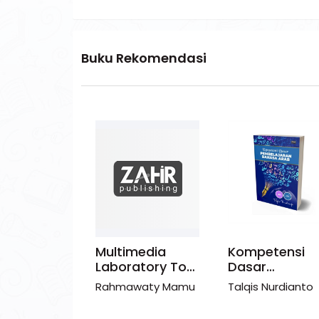
Buku Rekomendasi
Titik
Multimedia
Kompetensi
: Panduan
Laboratory To
Dasar
is Menulis
The Students’
Pembelajaran
uf
Rahmawaty Mamu
Talqis Nurdianto
an Gaya
Ability In
Bahasa Arab:
Kekuatan
Reading
Common