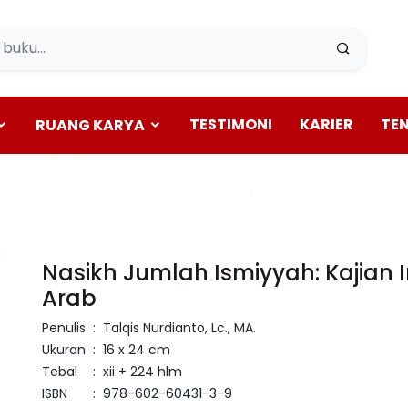
TESTIMONI
KARIER
TE
RUANG KARYA
Nasikh Jumlah Ismiyyah: Kajian
Arab
Penulis
:
Talqis Nurdianto, Lc., MA.
Ukuran
:
16 x 24 cm
Tebal
:
xii + 224 hlm
ISBN
:
978-602-60431-3-9