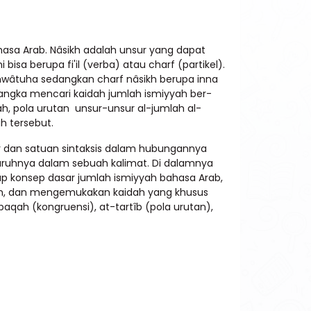
hasa Arab. Nâsikh adalah unsur yang dapat
isa berupa fi'il (verba) atau charf (partikel).
khwâtuha sedangkan charf nâsikh berupa inna
 rangka mencari kaidah jumlah ismiyyah ber-
ah, pola urutan unsur-unsur al-jumlah al-
h tersebut.
tur dan satuan sintaksis dalam hubungannya
aruhnya dalam sebuah kalimat. Di dalamnya
ap konsep dasar jumlah ismiyyah bahasa Arab,
h, dan mengemukakan kaidah yang khusus
qah (kongruensi), at-tartîb (pola urutan),